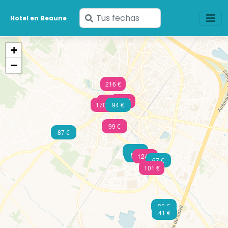
Ingresa
Hotel en Beaune
tus
fechas
+
−
216 €
430 €
307 €
170 €
94 €
99 €
87 €
77 €
58 €
124 €
67 €
101 €
80 €
41 €