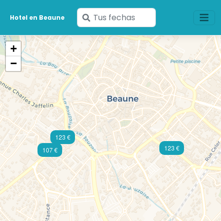
Ingresa
Hotel en Beaune
tus
fechas
+
−
123 €
123 €
107 €