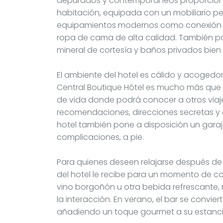
depurados y contemporáneos proporciona
habitación, equipada con un mobiliario pe
equipamientos modernos como conexión Wi
ropa de cama de alta calidad. También p
mineral de cortesía y baños privados bie
El ambiente del hotel es cálido y acoged
Central Boutique Hôtel es mucho más que 
de vida donde podrá conocer a otros viaje
recomendaciones, direcciones secretas y co
hotel también pone a disposición un garaje
complicaciones, a pie.
Para quienes deseen relajarse después de 
del hotel le recibe para un momento de c
vino borgoñón u otra bebida refrescante, 
la interacción. En verano, el bar se convier
añadiendo un toque gourmet a su estanci