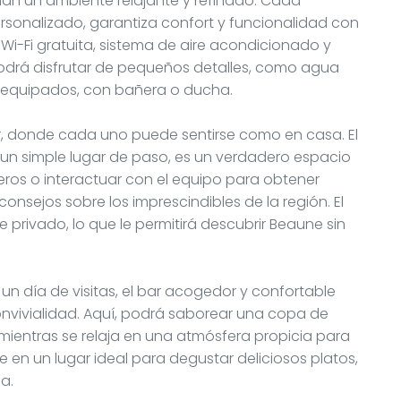
n un ambiente relajante y refinado. Cada
rsonalizado, garantiza confort y funcionalidad con
-Fi gratuita, sistema de aire acondicionado y
odrá disfrutar de pequeños detalles, como agua
n equipados, con bañera o ducha.
or, donde cada uno puede sentirse como en casa. El
un simple lugar de paso, es un verdadero espacio
ros o interactuar con el equipo para obtener
nsejos sobre los imprescindibles de la región. El
 privado, lo que le permitirá descubrir Beaune sin
un día de visitas, el bar acogedor y confortable
onvivialidad. Aquí, podrá saborear una copa de
mientras se relaja en una atmósfera propicia para
te en un lugar ideal para degustar deliciosos platos,
a.