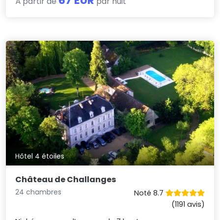
67 EUR
À partir de
par nuit
Hôtel 4 étoiles
Château de Challanges
24 chambres
Noté 8.7
(1191 avis)