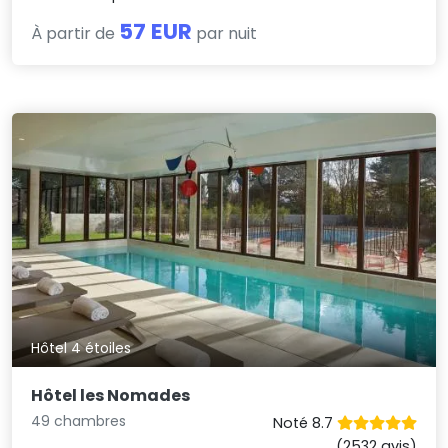
57 EUR
À partir de
par nuit
Hôtel 4 étoiles
Hôtel les Nomades
49 chambres
Noté 8.7
(2532 avis)