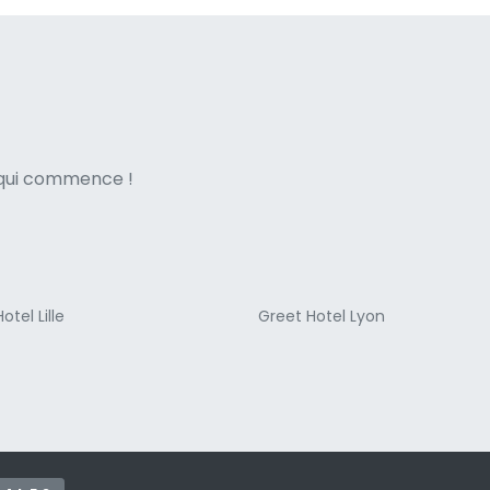
ne italian
e qui commence !
otel Lille
Greet Hotel Lyon