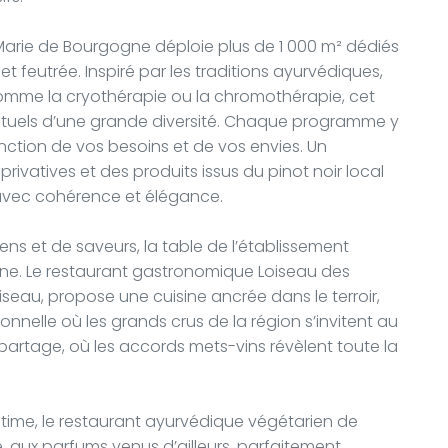
arie de Bourgogne déploie plus de 1 000 m² dédiés
 feutrée. Inspiré par les traditions ayurvédiques,
omme la cryothérapie ou la chromothérapie, cet
ituels d’une grande diversité. Chaque programme y
nction de vos besoins et de vos envies. Un
ivatives et des produits issus du pinot noir local
avec cohérence et élégance.
s et de saveurs, la table de l’établissement
ogne. Le restaurant gastronomique Loiseau des
seau, propose une cuisine ancrée dans le terroir,
nelle où les grands crus de la région s’invitent au
 partage, où les accords mets-vins révèlent toute la
ntime, le restaurant ayurvédique végétarien de
, aux parfums venus d’ailleurs, parfaitement