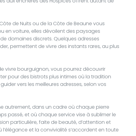
tes aux enchères des Hospices offrent autant de
la Côte de Nuits ou de la Côte de Beaune vous
u en voiture, elles dévoilent des paysages
t de domaines discrets. Quelques adresses
er, permettent de vivre des instants rares, au plus
de vivre bourguignon, vous pourrez découvrir
er pour des bistrots plus intimes où la tradition
guider vers les meilleures adresses, selon vos
une autrement, dans un cadre où chaque pierre
ps passé, et où chaque service vise à sublimer le
sion particulière, faite de beauté, d’attention et
où l’élégance et la convivialité s’accordent en toute