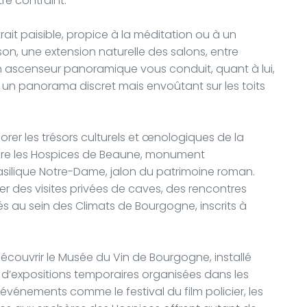
e contraint.
trait paisible, propice à la méditation ou à un
ison, une extension naturelle des salons, entre
 ascenseur panoramique vous conduit, quant à lui,
 un panorama discret mais envoûtant sur les toits
xplorer les trésors culturels et œnologiques de la
ndre les Hospices de Beaune, monument
asilique Notre-Dame, jalon du patrimoine roman.
er des visites privées de caves, des rencontres
s au sein des Climats de Bourgogne, inscrits à
découvrir le Musée du Vin de Bourgogne, installé
s d’expositions temporaires organisées dans les
s événements comme le festival du film policier, les