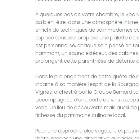
À quelques pas de votre chambre, le Spa M
au bien-être, dans une atmosphère intime et
enrichi de techniques de soin modernes c
espace sensoriel propose une palette de r
est personnalisé, chaque soin pensé en fo
hammam, un sauna extérieur, des cabines pr
prolongent cette parenthèse de détente 
Dans le prolongement de cette quête de sen
incarne à sa manière l’esprit de la Bourg
Vignes, orchestré par le Groupe Bernard Loi
accompagnée d’une carte de vins exception
verre. Un lieu de découverte mais aussi de
richesse du patrimoine culinaire local.
Pour une approche plus végétale et plus i
l’hôtel propose une alternative audacieuse