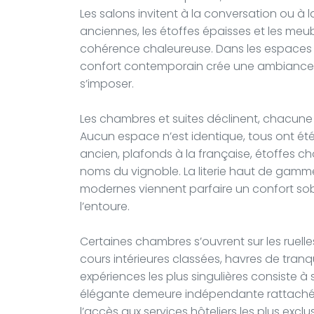
Les salons invitent à la conversation ou à l
anciennes, les étoffes épaisses et les meu
cohérence chaleureuse. Dans les espaces c
confort contemporain crée une ambiance 
s’imposer.
Les chambres et suites déclinent, chacune à
Aucun espace n’est identique, tous ont été
ancien, plafonds à la française, étoffes cho
noms du vignoble. La literie haut de gamme
modernes viennent parfaire un confort sobr
l’entoure.
Certaines chambres s’ouvrent sur les ruelle
cours intérieures classées, havres de tranq
expériences les plus singulières consiste 
élégante demeure indépendante rattachée à 
l’accès aux services hôteliers les plus exclus