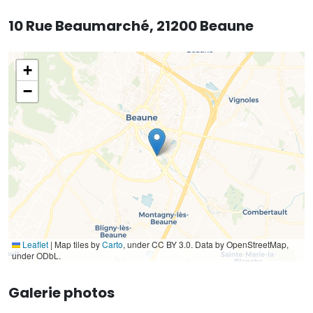
10 Rue Beaumarché, 21200 Beaune
+
−
Leaflet
|
Map tiles by
Carto
, under CC BY 3.0. Data by OpenStreetMap,
under ODbL.
Galerie photos