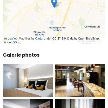
Leaflet
|
Map tiles by
Carto
, under CC BY 3.0. Data by OpenStreetMap,
under ODbL.
Galerie photos