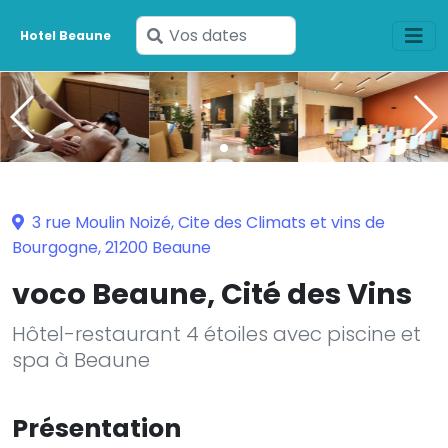
Saisissez
Hotel Beaune
vos
dates
3 rue Moulin Noizé, Cite des Climats et vins de
Bourgogne, 21200 Beaune
voco Beaune, Cité des Vins
Hôtel-restaurant 4 étoiles avec piscine et
spa à Beaune
Présentation