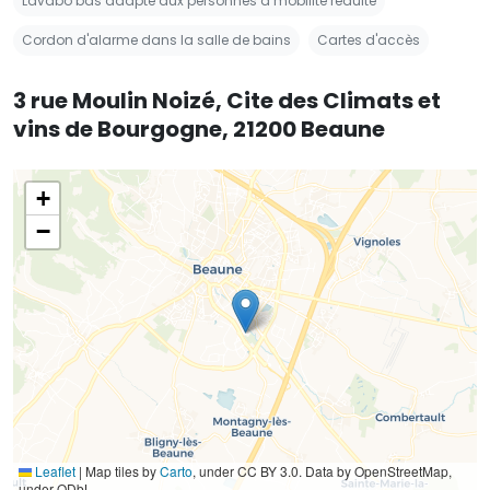
Lavabo bas adapté aux personnes à mobilité réduite
Cordon d'alarme dans la salle de bains
Cartes d'accès
3 rue Moulin Noizé, Cite des Climats et
vins de Bourgogne, 21200 Beaune
+
−
Leaflet
|
Map tiles by
Carto
, under CC BY 3.0. Data by OpenStreetMap,
under ODbL.