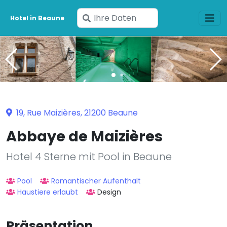
Geben
Hotel in Beaune
Sie
Ihre
Daten
ein
19, Rue Maizières, 21200 Beaune
Abbaye de Maizières
Hotel 4 Sterne mit Pool in Beaune
Pool
Romantischer Aufenthalt
Haustiere erlaubt
Design
Präsentation