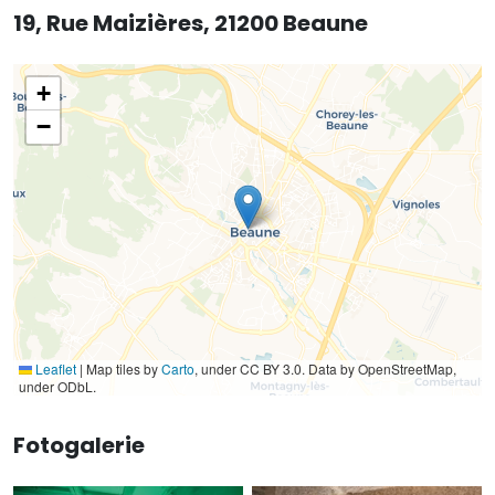
19, Rue Maizières, 21200 Beaune
+
−
Leaflet
|
Map tiles by
Carto
, under CC BY 3.0. Data by OpenStreetMap,
under ODbL.
Fotogalerie