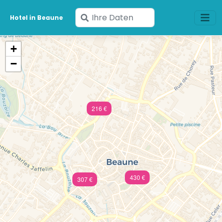
Geben
Hotel in Beaune
Sie
Ihre
+
Daten
−
ein
216 €
430 €
307 €