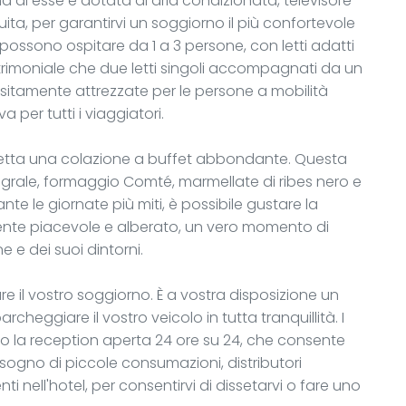
 di esse è dotata di aria condizionata, televisore
ta, per garantirvi un soggiorno il più confortevole
 possono ospitare da 1 a 3 persone, con letti adatti
atrimoniale che due letti singoli accompagnati da un
sitamente attrezzate per le persone a mobilità
 per tutti i viaggiatori.
aspetta una colazione a buffet abbondante. Questa
rale, formaggio Comté, marmellate di ribes nero e
ante le giornate più miti, è possibile gustare la
iente piacevole e alberato, un vero momento di
e e dei suoi dintorni.
tare il vostro soggiorno. È a vostra disposizione un
rcheggiare il vostro veicolo in tutta tranquillità. I
nno la reception aperta 24 ore su 24, che consente
sogno di piccole consumazioni, distributori
 nell'hotel, per consentirvi di dissetarvi o fare uno