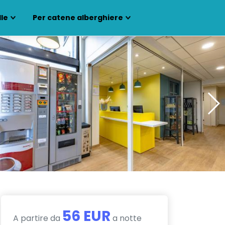
lle
Per catene alberghiere
56 EUR
A partire da
a notte