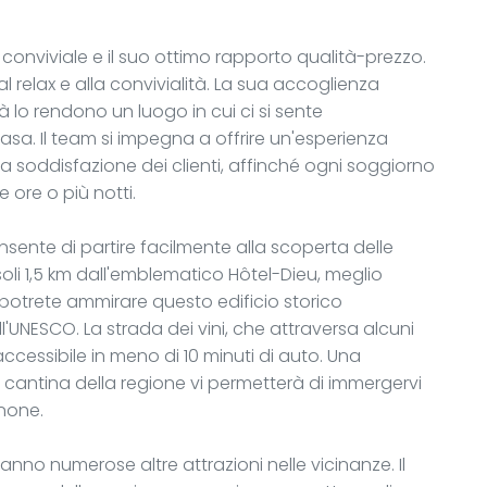
 conviviale e il suo ottimo rapporto qualità-prezzo.
l relax e alla convivialità. La sua accoglienza
à lo rendono un luogo in cui ci si sente
a. Il team si impegna a offrire un'esperienza
la soddisfazione dei clienti, affinché ogni soggiorno
 ore o più notti.
onsente di partire facilmente alla scoperta delle
 soli 1,5 km dall'emblematico Hôtel-Dieu, meglio
otrete ammirare questo edificio storico
'UNESCO. La strada dei vini, che attraversa alcuni
 accessibile in meno di 10 minuti di auto. Una
a cantina della regione vi permetterà di immergervi
gnone.
ranno numerose altre attrazioni nelle vicinanze. Il