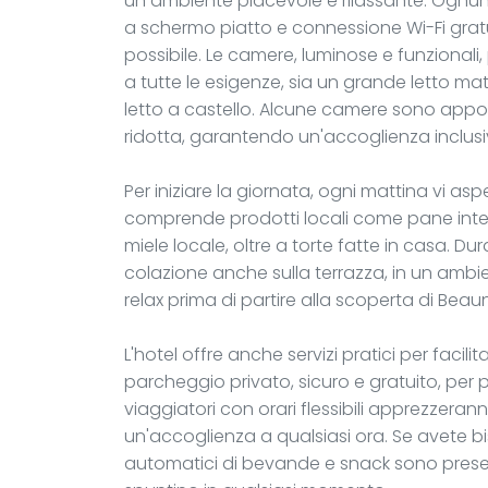
un ambiente piacevole e rilassante. Ognuna
a schermo piatto e connessione Wi-Fi gratui
possibile. Le camere, luminose e funzionali,
a tutte le esigenze, sia un grande letto m
letto a castello. Alcune camere sono appo
ridotta, garantendo un'accoglienza inclusiva
Per iniziare la giornata, ogni mattina vi 
comprende prodotti locali come pane integ
miele locale, oltre a torte fatte in casa. Dur
colazione anche sulla terrazza, in un amb
relax prima di partire alla scoperta di Beaun
L'hotel offre anche servizi pratici per facili
parcheggio privato, sicuro e gratuito, per pa
viaggiatori con orari flessibili apprezzera
un'accoglienza a qualsiasi ora. Se avete bi
automatici di bevande e snack sono presenti