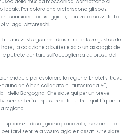
 museo della musica meccanica, permettono di
locale. Per coloro che preferiscono gli spazi
i per escursioni e passeggiate, con viste mozzafiato
 villaggi pittoreschi.
ffre una vasta gamma di ristoranti dove gustare le
in hotel, la colazione a buffet è solo un assaggio dei
no, e potrete contare sull'accoglienza calorosa del
zione ideale per esplorare la regione. L'hotel si trova
i Beaune ed è ben collegato all'autostrada A6,
ibili della Borgogna. Che siate qui per un breve
l
vi permetterà di riposare in tutta tranquillità prima
ca regione.
'esperienza di soggiorno piacevole, funzionale e
er farvi sentire a vostro agio e rilassati. Che siate