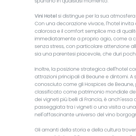
spuntino in qualsiasi momento.
Vini Hotel
si distingue per la sua atmosfera
Con una decorazione vivace, l'hotel invita a
calorosa e il comfort semplice ma di qualit
immediatamente a proprio agio, come a cas
senza stress, con particolare attenzione al
sia una parentesi piacevole, che duri poche
Inoltre, la posizione strategica dell'hotel c
attrazioni principali di Beaune e dintorni. A
conosciuto come gli Hospices de Beaune, p
classificato come patrimonio mondiale dell
dei vigneti più belli di Francia, è anch'essa
passeggiata tra i vigneti o una visita a un
nell'affascinante universo del vino borgo
Gli amanti della storia e della cultura trove