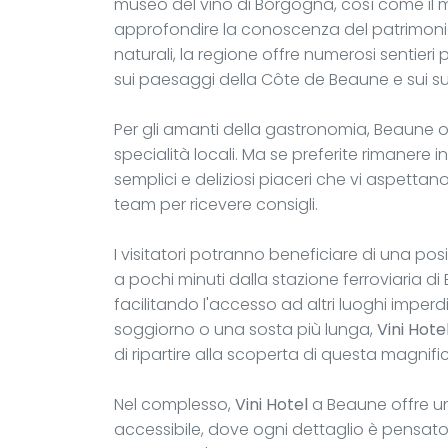
museo del vino di Borgogna, così come il
approfondire la conoscenza del patrimonio 
naturali, la regione offre numerosi sentier
sui paesaggi della Côte de Beaune e sui suoi
Per gli amanti della gastronomia, Beaune o
specialità locali. Ma se preferite rimanere 
semplici e deliziosi piaceri che vi aspetta
team per ricevere consigli.
I visitatori potranno beneficiare di una posi
a pochi minuti dalla stazione ferroviaria d
facilitando l'accesso ad altri luoghi imperd
soggiorno o una sosta più lunga,
Vini Hote
di ripartire alla scoperta di questa magnifi
Nel complesso,
Vini Hotel
a Beaune offre un
accessibile, dove ogni dettaglio è pensato p