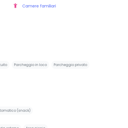
Camere familiari
uito
Parcheggio in loco
Parcheggio privato
utomatico (snack)