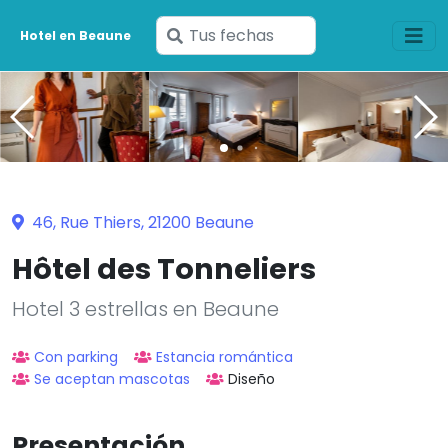
Ingresa
Hotel en Beaune
tus
fechas
46, Rue Thiers, 21200 Beaune
Hôtel des Tonneliers
Hotel 3 estrellas en Beaune
Con parking
Estancia romántica
Se aceptan mascotas
Diseño
Presentación