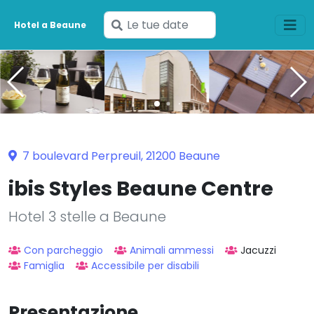
Inserisci
Hotel a Beaune
le
tue
date
7 boulevard Perpreuil, 21200 Beaune
ibis Styles Beaune Centre
Hotel 3 stelle a Beaune
Con parcheggio
Animali ammessi
Jacuzzi
Famiglia
Accessibile per disabili
Presentazione